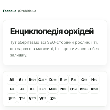
Головна
Orchids.ua
Енциклопедія орхідей
Тут зберігаємо всі SEO-сторінки рослин: і ті,
що зараз є в магазині, і ті, що тимчасово без
залишку.
All
A
B
C
D
E
F
G
H
311
596
2874
748
120
25
51
50
I
J
K
L
M
N
O
P
R
23
3
8
777
305
90
155
2749
279
S
T
V
W
Z
220
60
471
29
19