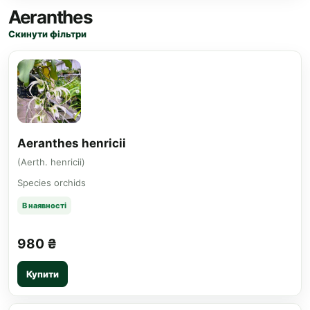
Aeranthes
Скинути фільтри
Aeranthes henricii
(Aerth. henricii)
Species orchids
В наявності
980 ₴
Купити