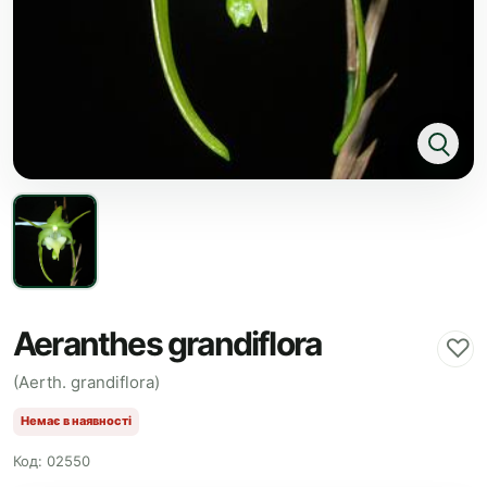
Aeranthes grandiflora
♡
(Aerth. grandiflora)
Немає в наявності
Код: 02550