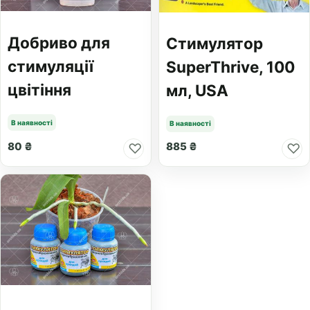
Добриво для
Стимулятор
стимуляції
SuperThrive, 100
цвітіння
мл, USA
В наявності
В наявності
80 ₴
885 ₴
♡
♡