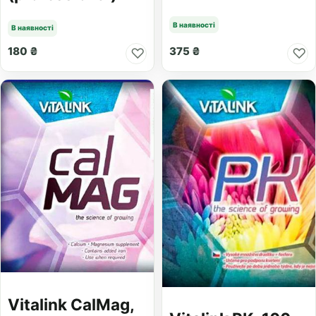
В наявності
В наявності
180 ₴
375 ₴
♡
♡
Vitalink CalMag,