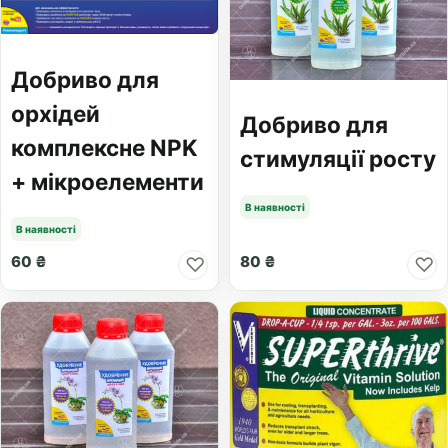
Добриво для
орхідей
Добриво для
комплексне NPK
стимуляції росту
+ мікроелементи
В наявності
В наявності
60 ₴
80 ₴
♡
♡