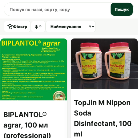
Пошук
Фільтр
↕
↑
TopJin M Nippon
Soda
BIPLANTOL®
Disinfectant, 100
agrar, 100 мл
ml
(professional)