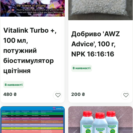
Vitalink Turbo +,
Добриво 'AWZ
100 мл,
Advice', 100 г,
потужний
NPK 16:16:16
біостимулятор
В наявності
цвітіння
В наявності
480 ₴
200 ₴
♡
♡