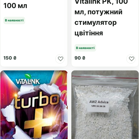
Vitalink PK, 100
100 мл
мл, потужний
стимулятор
В наявності
цвітіння
В наявності
150 ₴
90 ₴
♡
♡