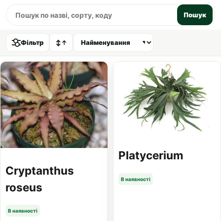
Пошук
Фільтр
↕
↑
Platycerium
Cryptanthus
В наявності
roseus
В наявності