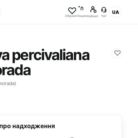
UA
Обране
Кошик
Чат
Кабінет
a percivaliana
♡
rada
rmorada)
 про надходження