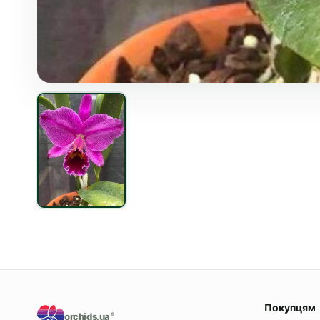
Покупцям
orchids.ua
®