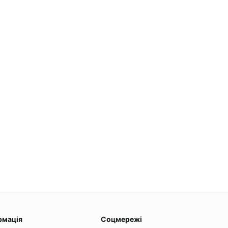
рмація
Соцмережі