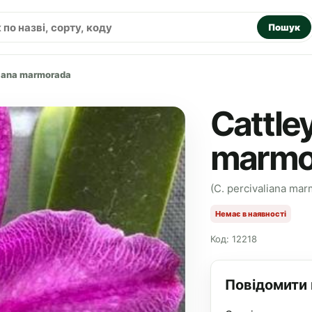
Пошук
liana marmorada
Cattley
marmo
(C. percivaliana ma
Немає в наявності
Код: 12218
Повідомити