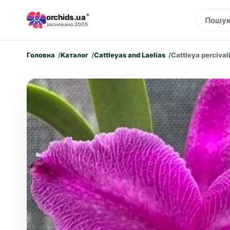
orchids.ua
®
засновано 2005
Головна
Каталог
Cattleyas and Laelias
Cattleya perciva