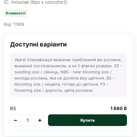
(C. mossiae (tipo x concolor))
В наявності
Код: 11908
Доступні варіанти
Увага! Класифікація визначає приблизний вік рослини,
вказаний постачальником, а не її фізичні розміри. SS -
seedling size / сіянець, NBS - near blooming size /
молода рослина, яка не досягла віку цвітіння, BS -
blooming size / нецвіла, готова до цвітіння, FS -
flowering size / доросла, цвіла рослина.
BS
1 680 ₴
−
+
Купити