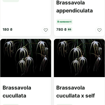
Brassavola
appendiculata
В наявності
180 ₴
780 ₴
♡
♡
BS
Brassavola
Brassavola
cucullata
cucullata x self