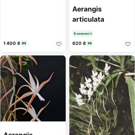
Aerangis
articulata
В наявності
1 400 ₴
620 ₴
♡
♡
BS
SS
Aerangis