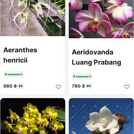
Aeranthes
Aeridovanda
henricii
Luang Prabang
В наявності
В наявності
980 ₴
780 ₴
♡
♡
SS
BS