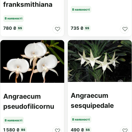
franksmithiana
В наявності
В наявності
780 ₴
735 ₴
♡
♡
SS
SS
Angraecum
Angraecum
sesquipedale
pseudofilicornu
В наявності
В наявності
1 580 ₴
490 ₴
♡
♡
BS
SS