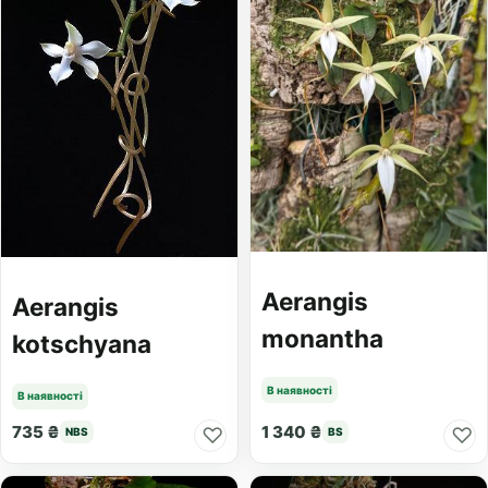
Aerangis
Aerangis
monantha
kotschyana
В наявності
В наявності
735 ₴
1 340 ₴
♡
♡
NBS
BS