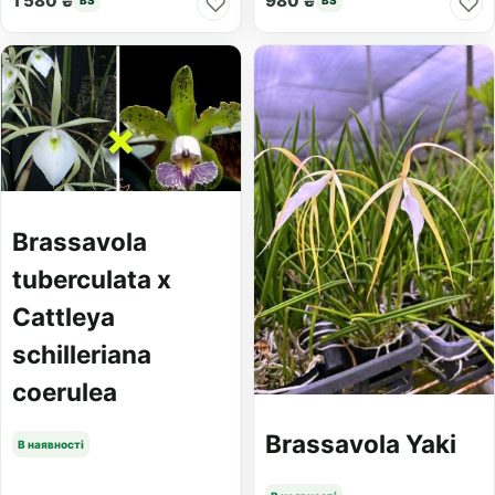
1 580 ₴
980 ₴
♡
♡
BS
BS
Brassavola
tuberculata x
Cattleya
schilleriana
coerulea
Brassavola Yaki
В наявності