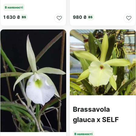
В наявності
1 630 ₴
980 ₴
♡
♡
BS
BS
Brassavola
glauca x SELF
В наявності