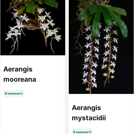
Aerangis
mooreana
В наявності
Aerangis
mystacidii
В наявності