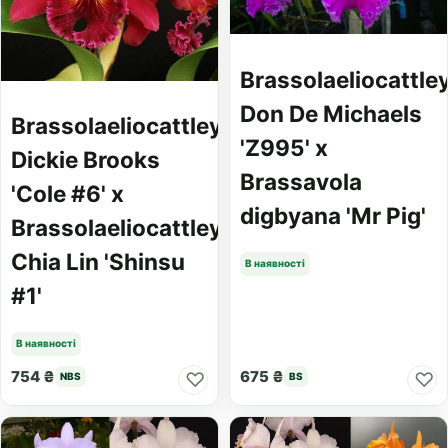
Brassolaeliocattle
Don De Michaels
Brassolaeliocattleya
'Z995' x
Dickie Brooks
Brassavola
'Cole #6' x
digbyana 'Mr Pig'
Brassolaeliocattleya
Chia Lin 'Shinsu
В наявності
#1'
В наявності
754 ₴
675 ₴
♡
♡
NBS
BS