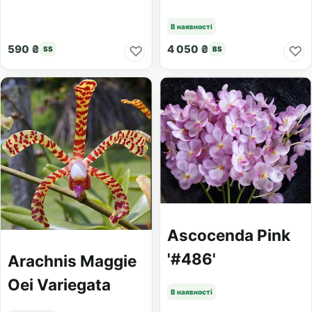
В наявності
590 ₴
4 050 ₴
♡
♡
SS
BS
Ascocenda Pink
'#486'
Arachnis Maggie
Oei Variegata
В наявності