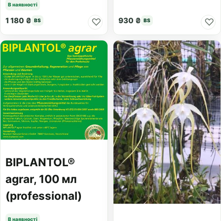
В наявності
1 180 ₴
930 ₴
♡
♡
BS
BS
BIPLANTOL®
agrar, 100 мл
(professional)
В наявності