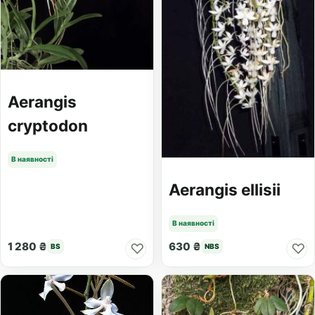
Aerangis
cryptodon
В наявності
Aerangis ellisii
В наявності
1 280 ₴
630 ₴
♡
♡
BS
NBS