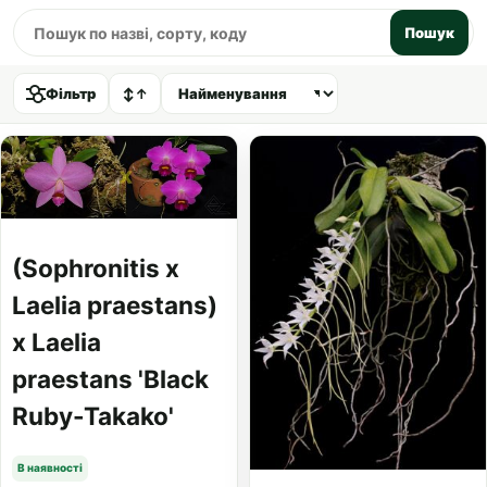
Пошук
Фільтр
↕
↑
(Sophronitis x
Laelia praestans)
x Laelia
praestans 'Black
Ruby-Takako'
В наявності