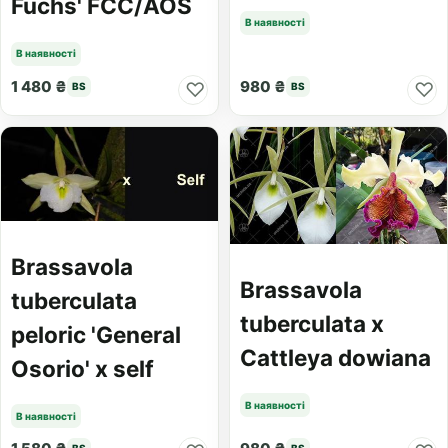
Fuchs' FCC/AOS
В наявності
В наявності
1 480 ₴
980 ₴
♡
♡
BS
BS
Brassavola
Brassavola
tuberculata
tuberculata x
peloric 'General
Cattleya dowiana
Osorio' x self
В наявності
В наявності