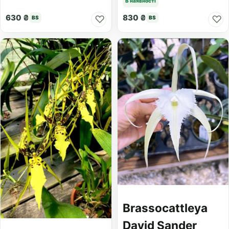
В наявності
630 ₴
830 ₴
♡
♡
BS
BS
Brassocattleya
David Sander