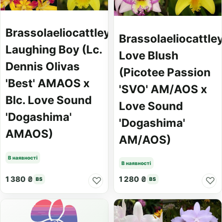
Brassolaeliocattleya
Brassolaeliocattle
Laughing Boy (Lc.
Love Blush
Dennis Olivas
(Picotee Passion
'Best' AMAOS x
'SVO' AM/AOS x
Blc. Love Sound
Love Sound
'Dogashima'
'Dogashima'
AMAOS)
AM/AOS)
В наявності
В наявності
1 380 ₴
1 280 ₴
♡
♡
BS
BS