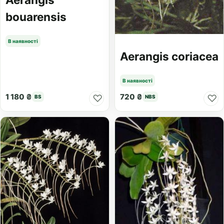
bouarensis
В наявності
Aerangis coriacea
В наявності
1 180 ₴
720 ₴
♡
♡
BS
NBS