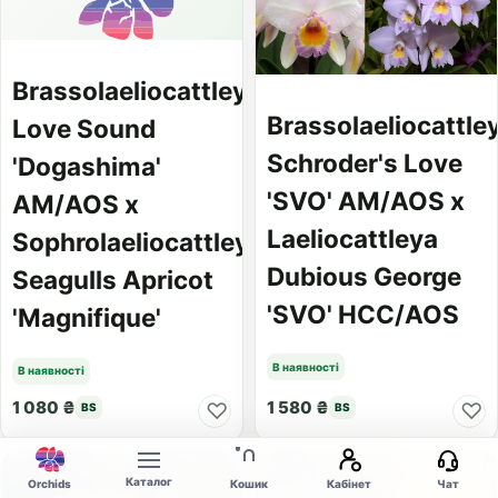
Brassolaeliocattleya
Brassolaeliocattle
Love Sound
Schroder's Love
'Dogashima'
'SVO' AM/AOS x
AM/AOS x
Laeliocattleya
Sophrolaeliocattleya
Dubious George
Seagulls Apricot
'SVO' HCC/AOS
'Magnifique'
В наявності
В наявності
1 080 ₴
1 580 ₴
♡
♡
BS
BS
Каталог
Orchids
Кошик
Кабінет
Чат