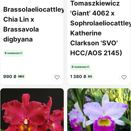
Tomaszkiewicz
Brassolaeliocattleya
'Giant' 4062 x
Chia Lin x
Sophrolaeliocattle
Brassavola
Katherine
digbyana
Clarkson 'SVO'
HCC/AOS 2145)
В наявності
В наявності
990 ₴
1 380 ₴
♡
♡
NBS
BS