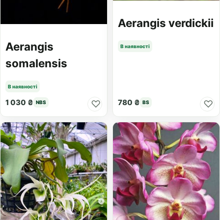
Aerangis verdickii
Aerangis
В наявності
somalensis
В наявності
1 030 ₴
780 ₴
♡
♡
NBS
BS