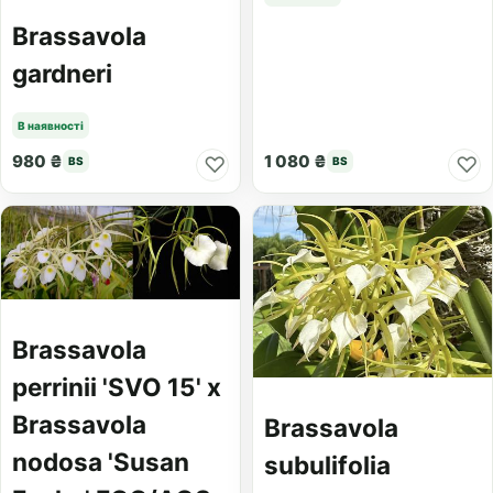
Brassavola
gardneri
В наявності
980 ₴
1 080 ₴
♡
♡
BS
BS
Brassavola
perrinii 'SVO 15' x
Brassavola
Brassavola
nodosa 'Susan
subulifolia