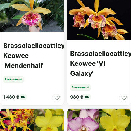
Brassolaeliocattleya
Brassolaeliocattle
Keowee
Keowee 'VI
'Mendenhall'
Galaxy'
В наявності
В наявності
1 480 ₴
980 ₴
♡
♡
BS
BS