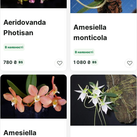
Aeridovanda
Amesiella
Photisan
monticola
В наявності
В наявності
780 ₴
1 080 ₴
♡
♡
BS
BS
Amesiella