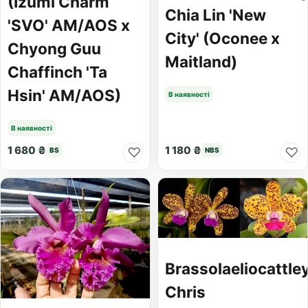
(Izumi Charm
Chia Lin 'New
'SVO' AM/AOS x
City' (Oconee x
Chyong Guu
Maitland)
Chaffinch 'Ta
Hsin' AM/AOS)
В наявності
В наявності
1 680 ₴
1 180 ₴
♡
♡
BS
NBS
Brassolaeliocattle
Chris