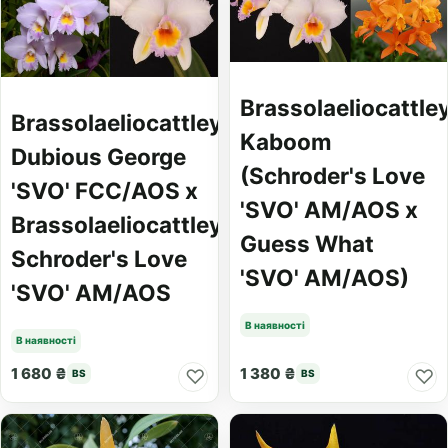
Brassolaeliocattle
Brassolaeliocattleya
Kaboom
Dubious George
(Schroder's Love
'SVO' FCC/AOS x
'SVO' AM/AOS x
Brassolaeliocattleya
Guess What
Schroder's Love
'SVO' AM/AOS)
'SVO' AM/AOS
В наявності
В наявності
1 680 ₴
1 380 ₴
♡
♡
BS
BS