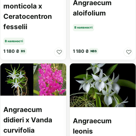
Angraecum
monticola x
aloifolium
Ceratocentron
fesselii
В наявності
В наявності
1 180 ₴
1 180 ₴
♡
♡
BS
NBS
Angraecum
didieri x Vanda
Angraecum
curvifolia
leonis