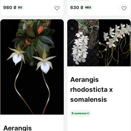
980 ₴
630 ₴
♡
♡
BS
NBS
Aerangis
rhodosticta x
somalensis
В наявності
Aerangis