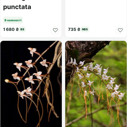
punctata
В наявності
1 680 ₴
735 ₴
♡
♡
BS
NBS