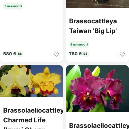
В наявності
Brassocattleya
Taiwan 'Big Lip'
В наявності
580 ₴
780 ₴
♡
♡
BS
BS
Brassolaeliocattleya
Charmed Life
Brassolaeliocattle