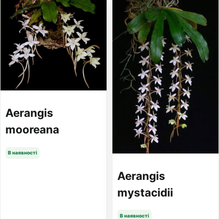
Aerangis
mooreana
В наявності
Aerangis
mystacidii
В наявності