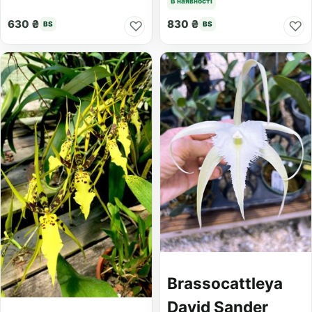
В наявності
630 ₴
830 ₴
♡
♡
BS
BS
Brassocattleya
David Sander