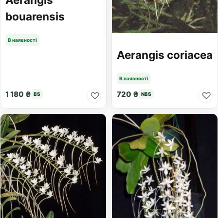
bouarensis
В наявності
Aerangis coriacea
В наявності
1 180 ₴
720 ₴
♡
♡
BS
NBS