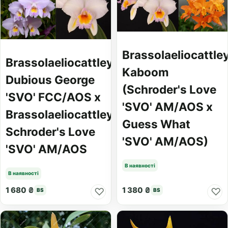
Brassolaeliocattle
Brassolaeliocattleya
Kaboom
Dubious George
(Schroder's Love
'SVO' FCC/AOS x
'SVO' AM/AOS x
Brassolaeliocattleya
Guess What
Schroder's Love
'SVO' AM/AOS)
'SVO' AM/AOS
В наявності
В наявності
1 680 ₴
1 380 ₴
♡
♡
BS
BS