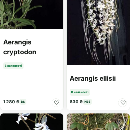
Aerangis
cryptodon
В наявності
Aerangis ellisii
В наявності
1 280 ₴
630 ₴
♡
♡
BS
NBS