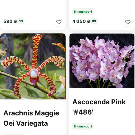
В наявності
590 ₴
4 050 ₴
♡
♡
SS
BS
Ascocenda Pink
'#486'
Arachnis Maggie
Oei Variegata
В наявності