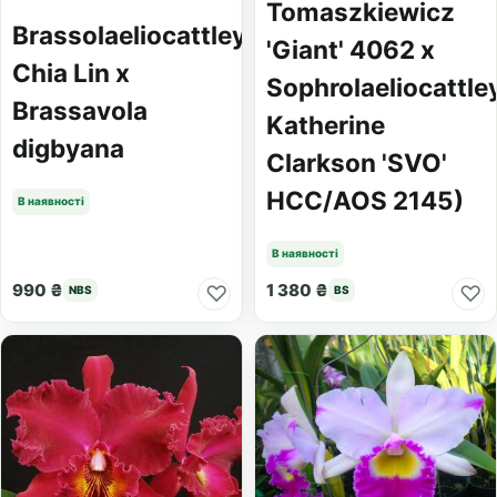
Tomaszkiewicz
Brassolaeliocattleya
'Giant' 4062 x
Chia Lin x
Sophrolaeliocattle
Brassavola
Katherine
digbyana
Clarkson 'SVO'
HCC/AOS 2145)
В наявності
В наявності
990 ₴
1 380 ₴
♡
♡
NBS
BS