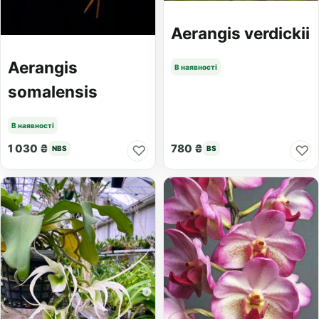
Aerangis verdickii
Aerangis
В наявності
somalensis
В наявності
1 030 ₴
780 ₴
♡
♡
NBS
BS