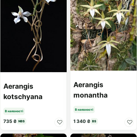
Aerangis
Aerangis
monantha
kotschyana
В наявності
В наявності
735 ₴
1 340 ₴
♡
♡
NBS
BS