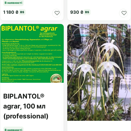
В наявності
1 180 ₴
930 ₴
♡
♡
BS
BS
BIPLANTOL®
agrar, 100 мл
(professional)
В наявності