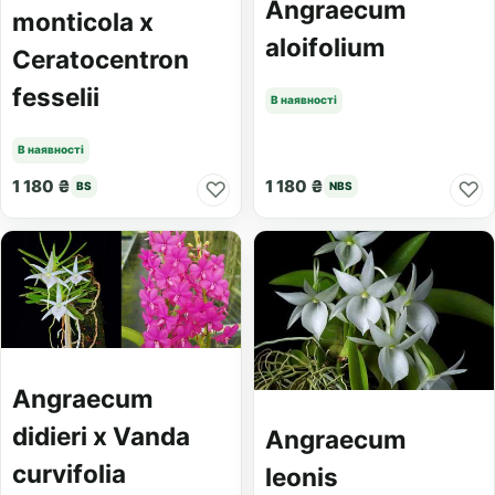
Angraecum
monticola x
aloifolium
Ceratocentron
fesselii
В наявності
В наявності
1 180 ₴
1 180 ₴
♡
♡
BS
NBS
Angraecum
didieri x Vanda
Angraecum
curvifolia
leonis