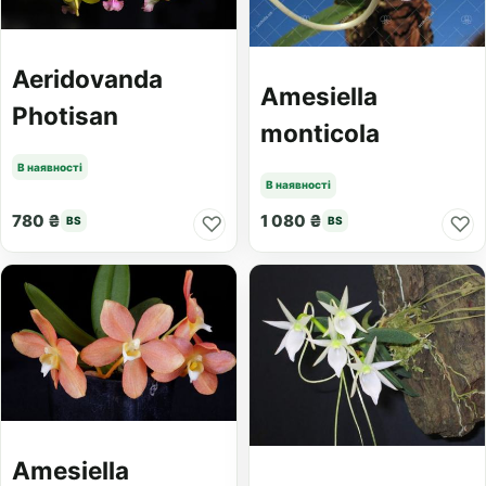
Aeridovanda
Amesiella
Photisan
monticola
В наявності
В наявності
780 ₴
1 080 ₴
♡
♡
BS
BS
Amesiella