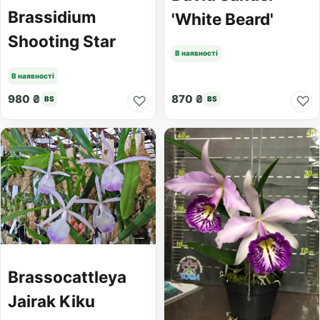
Brassidium
'White Beard'
Shooting Star
В наявності
В наявності
980 ₴
870 ₴
♡
♡
BS
BS
Brassocattleya
Jairak Kiku