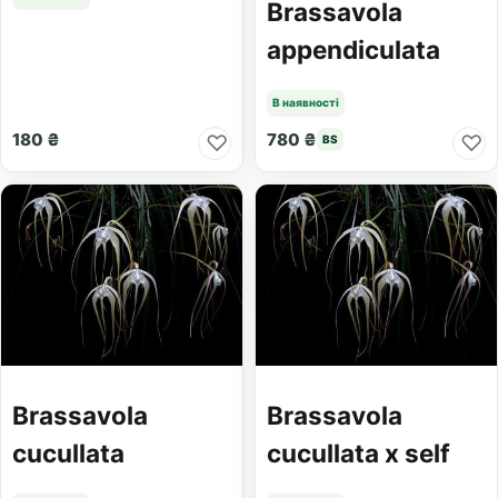
Brassavola
appendiculata
В наявності
180 ₴
780 ₴
♡
♡
BS
Brassavola
Brassavola
cucullata
cucullata x self