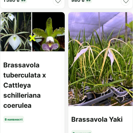
1 580 ₴
980 ₴
♡
♡
BS
BS
Brassavola
tuberculata x
Cattleya
schilleriana
coerulea
Brassavola Yaki
В наявності