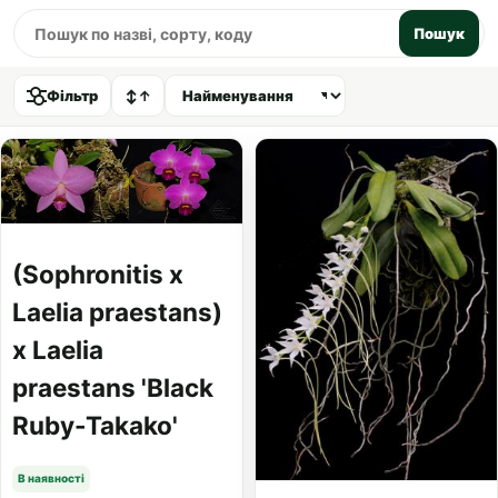
Пошук
Фільтр
↕
↑
(Sophronitis x
Laelia praestans)
x Laelia
praestans 'Black
Ruby-Takako'
В наявності