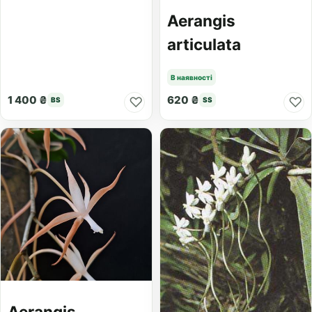
Aerangis
articulata
В наявності
1 400 ₴
620 ₴
♡
♡
BS
SS
Aerangis