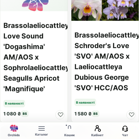
Brassolaeliocattleya
Brassolaeliocattle
Love Sound
Schroder's Love
'Dogashima'
'SVO' AM/AOS x
AM/AOS x
Laeliocattleya
Sophrolaeliocattleya
Dubious George
Seagulls Apricot
'SVO' HCC/AOS
'Magnifique'
В наявності
В наявності
1 080 ₴
1 580 ₴
♡
♡
BS
BS
Каталог
Orchids
Кошик
Кабінет
Чат