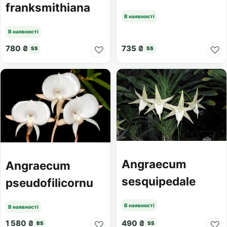
franksmithiana
В наявності
В наявності
780 ₴
735 ₴
♡
♡
SS
SS
Angraecum
Angraecum
sesquipedale
pseudofilicornu
В наявності
В наявності
1 580 ₴
490 ₴
♡
♡
BS
SS