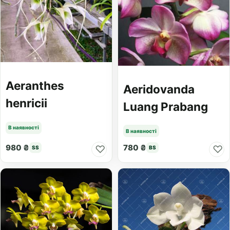
Aeranthes
Aeridovanda
henricii
Luang Prabang
В наявності
В наявності
980 ₴
780 ₴
♡
♡
SS
BS