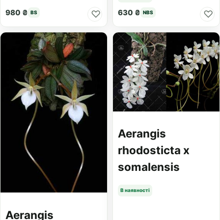
980 ₴
630 ₴
♡
♡
BS
NBS
Aerangis
rhodosticta x
somalensis
В наявності
Aerangis