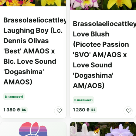
Brassolaeliocattleya
Brassolaeliocattle
Laughing Boy (Lc.
Love Blush
Dennis Olivas
(Picotee Passion
'Best' AMAOS x
'SVO' AM/AOS x
Blc. Love Sound
Love Sound
'Dogashima'
'Dogashima'
AMAOS)
AM/AOS)
В наявності
В наявності
1 380 ₴
1 280 ₴
♡
♡
BS
BS