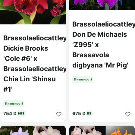
Brassolaeliocattle
Don De Michaels
Brassolaeliocattleya
'Z995' x
Dickie Brooks
Brassavola
'Cole #6' x
digbyana 'Mr Pig'
Brassolaeliocattleya
Chia Lin 'Shinsu
В наявності
#1'
В наявності
754 ₴
675 ₴
♡
♡
NBS
BS