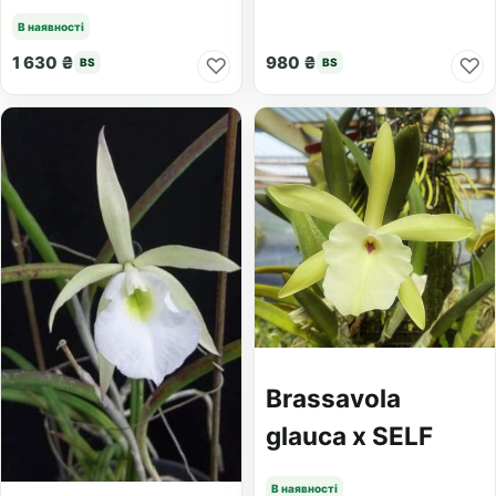
В наявності
1 630 ₴
980 ₴
♡
♡
BS
BS
Brassavola
glauca x SELF
В наявності