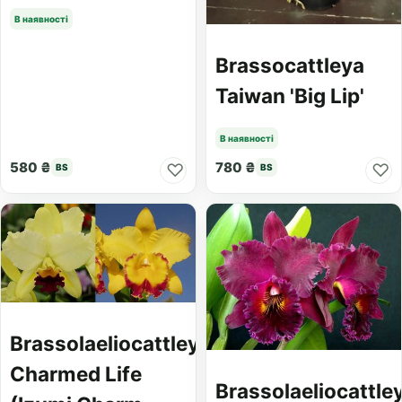
В наявності
Brassocattleya
Taiwan 'Big Lip'
В наявності
580 ₴
780 ₴
♡
♡
BS
BS
Brassolaeliocattleya
Charmed Life
Brassolaeliocattle