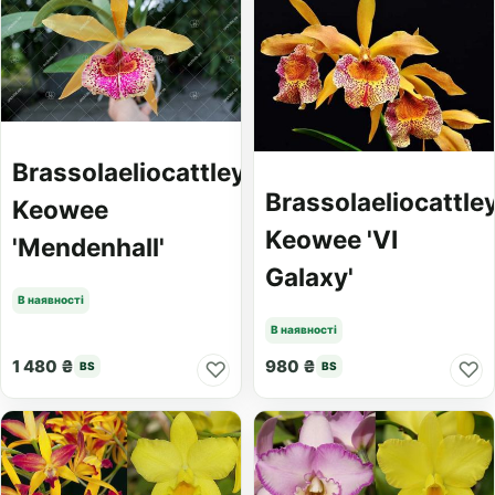
Brassolaeliocattleya
Brassolaeliocattle
Keowee
Keowee 'VI
'Mendenhall'
Galaxy'
В наявності
В наявності
1 480 ₴
980 ₴
♡
♡
BS
BS