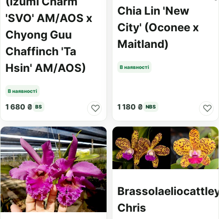
(Izumi Charm
Chia Lin 'New
'SVO' AM/AOS x
City' (Oconee x
Chyong Guu
Maitland)
Chaffinch 'Ta
Hsin' AM/AOS)
В наявності
В наявності
1 680 ₴
1 180 ₴
♡
♡
BS
NBS
Brassolaeliocattle
Chris