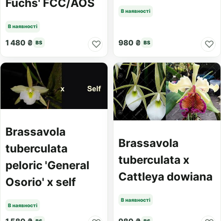
Fuchs' FCC/AOS
В наявності
В наявності
1 480 ₴
980 ₴
♡
♡
BS
BS
Brassavola
Brassavola
tuberculata
tuberculata x
peloric 'General
Cattleya dowiana
Osorio' x self
В наявності
В наявності