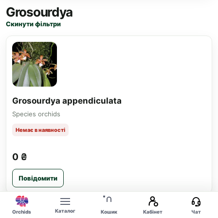
Grosourdya
Скинути фільтри
Grosourdya appendiculata
Species orchids
Немає в наявності
0 ₴
Повідомити
Каталог
Orchids
Кошик
Кабінет
Чат