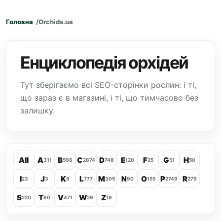
Головна
Orchids.ua
Енциклопедія орхідей
Тут зберігаємо всі SEO-сторінки рослин: і ті,
що зараз є в магазині, і ті, що тимчасово без
залишку.
All
A
B
C
D
E
F
G
H
311
596
2874
748
120
25
51
50
I
J
K
L
M
N
O
P
R
23
3
8
777
305
90
155
2749
279
S
T
V
W
Z
220
60
471
29
19