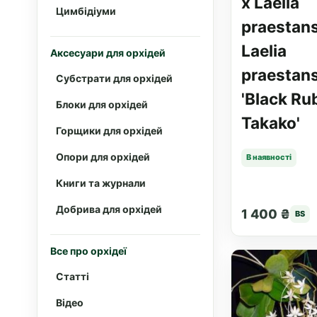
x Laelia
Цимбідіуми
praestans
Laelia
Аксесуари для орхідей
praestan
Субстрати для орхідей
'Black Ru
Блоки для орхідей
Takako'
Горщики для орхідей
Опори для орхідей
В наявності
Книги та журнали
Добрива для орхідей
1 400 ₴
BS
Все про орхідеї
Статті
Відео