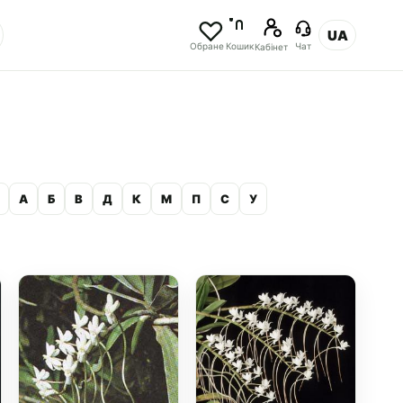
UA
Обране
Кошик
Чат
Кабінет
А
Б
В
Д
К
М
П
С
У