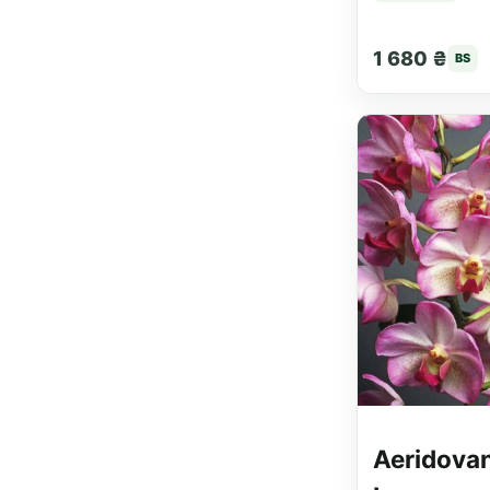
1 680 ₴
BS
Aeridova