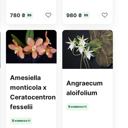
♡
♡
780 ₴
980 ₴
BS
SS
Amesiella
Angraecum
monticola x
aloifolium
Ceratocentron
fesselii
В наявності
В наявності