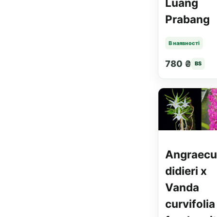
Luang
Prabang
В наявності
780 ₴
BS
Angraec
didieri x
Vanda
curvifolia