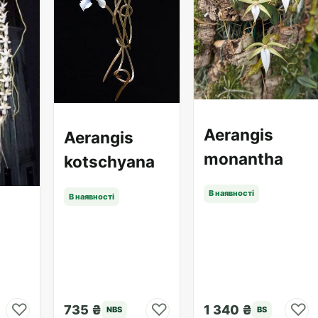
Aerangis
Aerangis
monantha
kotschyana
В наявності
В наявності
♡
♡
♡
735 ₴
1 340 ₴
NBS
BS