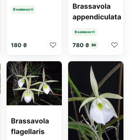
Brassavola
В наявності
appendiculata
В наявності
♡
♡
180 ₴
780 ₴
BS
Brassavola
flagellaris