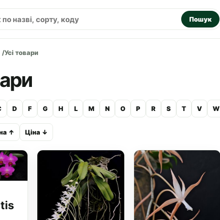
Пошук
Усі товари
вари
C
D
F
G
H
L
M
N
O
P
R
S
T
V
W
на ↑
Ціна ↓
tis