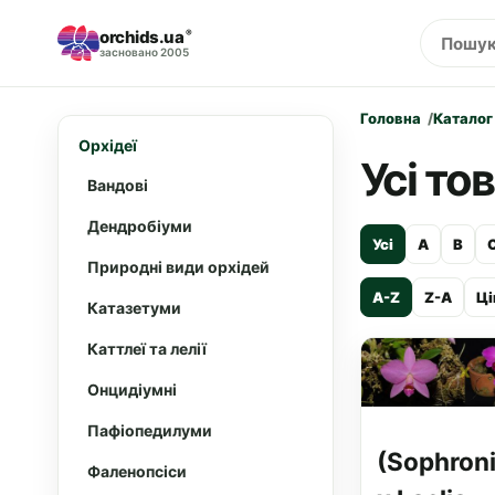
orchids.ua
®
засновано 2005
Головна
Каталог
Орхідеї
Усі то
Вандові
Дендробіуми
Усі
A
B
Природні види орхідей
A-Z
Z-A
Ці
Катазетуми
Каттлеї та лелії
Онцидіумні
Пафіопедилуми
(Sophroni
Фаленопсіси