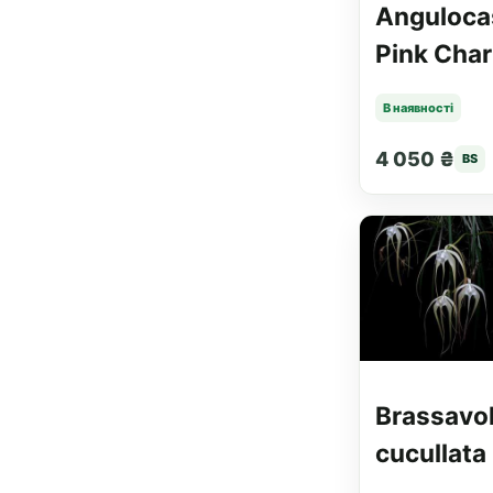
Anguloca
Pink Cha
В наявності
4 050 ₴
BS
Brassavo
cucullata