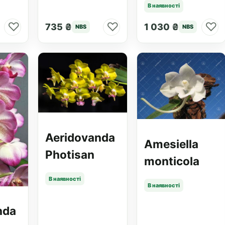
В наявності
♡
♡
♡
735 ₴
1 030 ₴
NBS
NBS
Aeridovanda
Amesiella
Photisan
monticola
В наявності
В наявності
nda