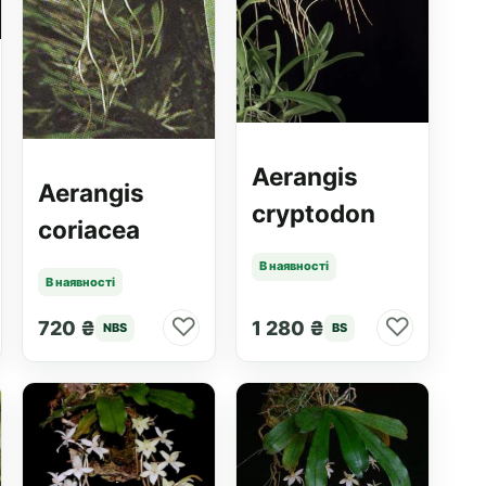
Aerangis
Aerangis
cryptodon
coriacea
В наявності
В наявності
♡
♡
720 ₴
1 280 ₴
NBS
BS