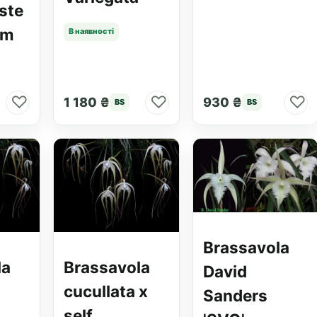
ste
rm
В наявності
♡
♡
♡
1 180 ₴
930 ₴
BS
BS
Brassavola
la
Brassavola
David
cucullata x
Sanders
self