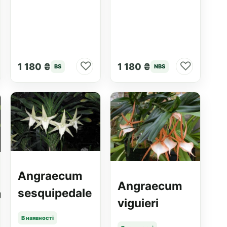
♡
♡
1 180 ₴
1 180 ₴
BS
NBS
Angraecum
Angraecum
sesquipedale
nu
viguieri
В наявності