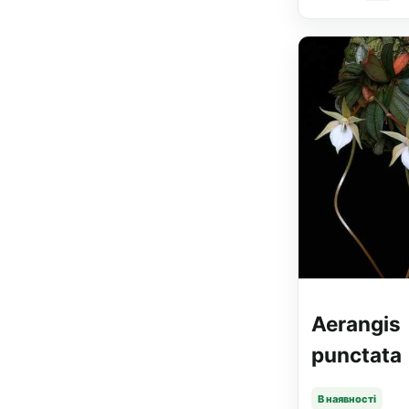
Aerangis
punctata
В наявності