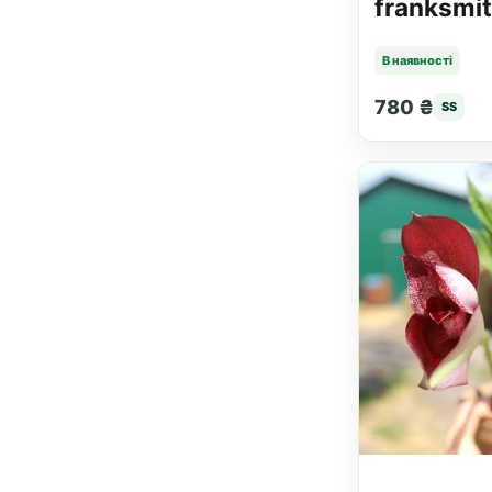
franksmi
В наявності
780 ₴
SS