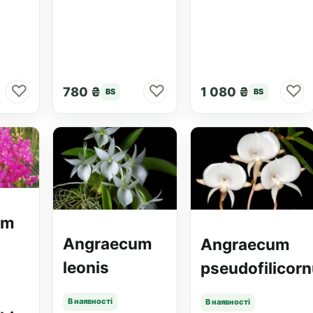
♡
♡
♡
780 ₴
1 080 ₴
BS
BS
um
Angraecum
Angraecum
leonis
pseudofilicor
В наявності
В наявності