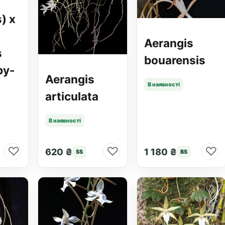
) x
Aerangis
s
bouarensis
by-
Aerangis
В наявності
articulata
В наявності
♡
♡
♡
620 ₴
1 180 ₴
SS
BS