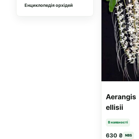
Енциклопедія орхідей
Aerangis
ellisii
В наявності
630 ₴
NBS