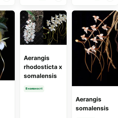
Aerangis
rhodosticta x
somalensis
В наявності
Aerangis
somalensis