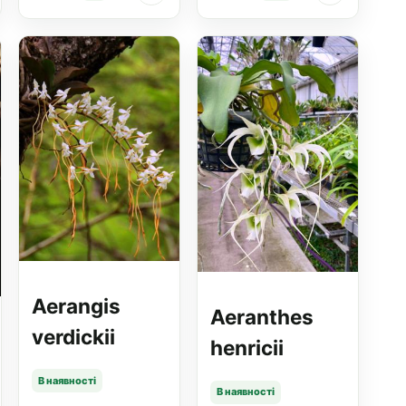
Aerangis
Aeranthes
verdickii
henricii
В наявності
В наявності