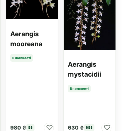
Aerangis
mooreana
В наявності
Aerangis
mystacidii
В наявності
♡
♡
980 ₴
630 ₴
BS
NBS