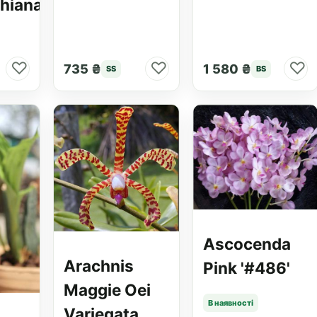
thiana
♡
♡
♡
735 ₴
1 580 ₴
SS
BS
Ascocenda
Arachnis
Pink '#486'
Maggie Oei
В наявності
Variegata