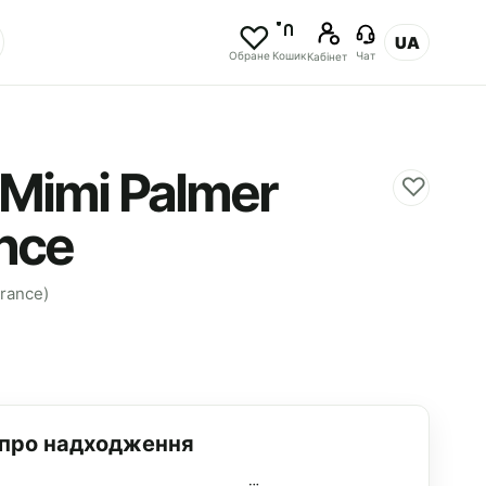
UA
Обране
Кошик
Чат
Кабінет
Mimi Palmer
♡
nce
grance)
 про надходження