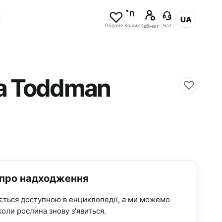
UA
Обране
Кошик
Чат
Кабінет
a Toddman
♡
 про надходження
ється доступною в енциклопедії, а ми можемо
коли рослина знову з'явиться.