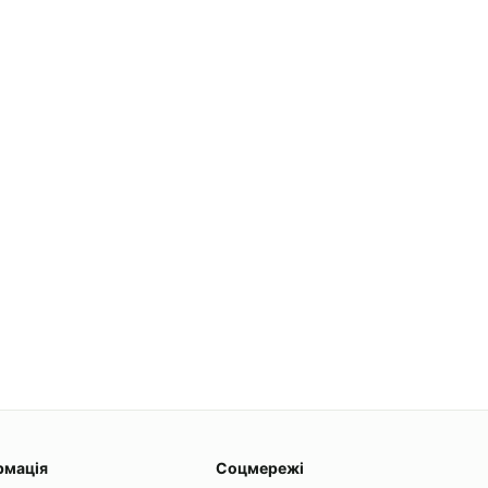
рмація
Соцмережі