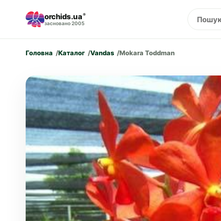
orchids.ua
®
засновано 2005
Головна
Каталог
Vandas
Mokara Toddman