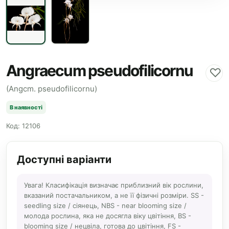
Angraecum pseudofilicornu
♡
(Angcm. pseudofilicornu)
В наявності
Код: 12106
Доступні варіанти
Увага! Класифікація визначає приблизний вік рослини,
вказаний постачальником, а не її фізичні розміри. SS -
seedling size / сіянець, NBS - near blooming size /
молода рослина, яка не досягла віку цвітіння, BS -
blooming size / нецвіла, готова до цвітіння, FS -