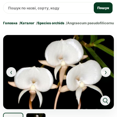
Пошук
Головна
Каталог
Species orchids
Angraecum pseudofilicornu
‹
›