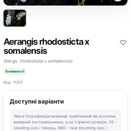
Aerangis rhodosticta x
♡
somalensis
(Aergs. rhodosticta x somalensis)
В наявності
Код: 11337
Доступні варіанти
Увага! Класифікація визначає приблизний вік рослини,
вказаний постачальником, а не її фізичні розміри. SS -
seedling size / сіянець, NBS - near blooming size /