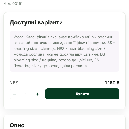
Код: 03161
Доступні варіанти
Увага! Класифікація визначає приблизний вік рослини,
вказаний постачальником, а не її фізичні розміри. SS -
seedling size / сіянець, NBS - near blooming size /
молода рослина, яка не досягла віку цвітіння, BS -
blooming size / нецвіла, готова до цвітіння, FS -
flowering size / доросла, цвіла рослина.
NBS
1 180 ₴
−
+
Купити
Опис