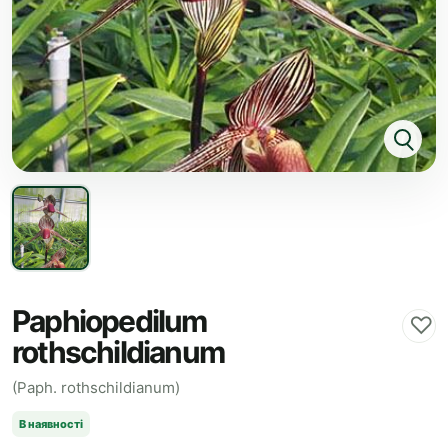
Paphiopedilum
♡
rothschildianum
(Paph. rothschildianum)
В наявності