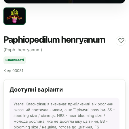
Paphiopedilum henryanum
♡
(Paph. henryanum)
В наявності
Код: 03081
Доступні варіанти
Увага! Класифікація визначає приблизний вік рослини,
вказаний постачальником, а не її фізичні розміри. SS -
seedling size / сіянець, NBS - near blooming size /
молода рослина, яка не досягла віку цвітіння, BS -
blooming size / нецвіла, готова до цвітіння, FS -