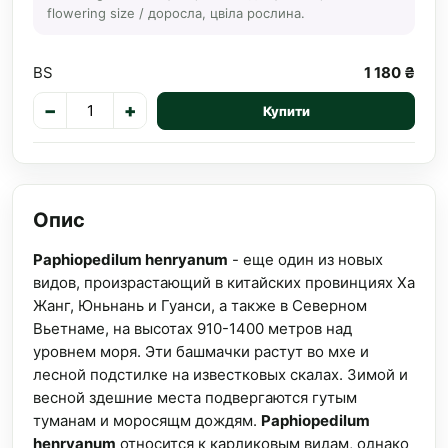
flowering size / доросла, цвіла рослина.
BS
1 180 ₴
−
+
Купити
Опис
Paphiopedilum henryanum
- еще один из новых
видов, произрастающий в китайских провинциях Ха
Жанг, Юньнань и Гуанси, а также в Северном
Вьетнаме, на высотах 910-1400 метров над
уровнем моря. Эти башмачки растут во мхе и
лесной подстилке на известковых скалах. Зимой и
весной здешние места подвергаются гутым
туманам и моросящм дождям.
Paphiopedilum
henryanum
относится к карликовым видам, однако