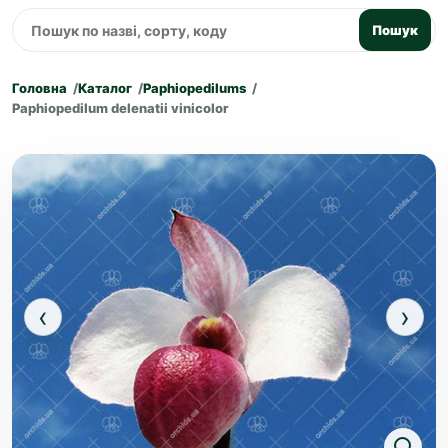
Пошук
Головна
Каталог
Paphiopedilums
Paphiopedilum delenatii vinicolor
‹
›