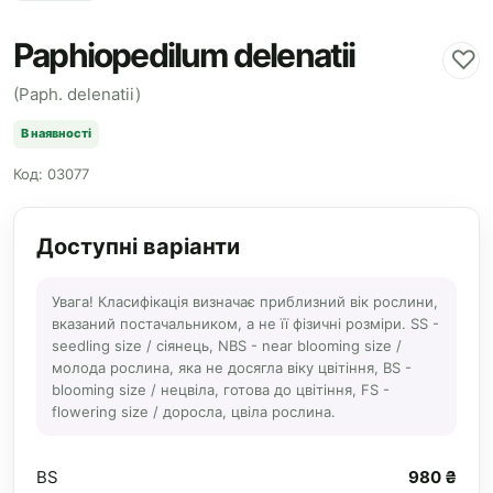
Paphiopedilum delenatii
♡
(Paph. delenatii)
В наявності
Код: 03077
Доступні варіанти
Увага! Класифікація визначає приблизний вік рослини,
вказаний постачальником, а не її фізичні розміри. SS -
seedling size / сіянець, NBS - near blooming size /
молода рослина, яка не досягла віку цвітіння, BS -
blooming size / нецвіла, готова до цвітіння, FS -
flowering size / доросла, цвіла рослина.
BS
980 ₴