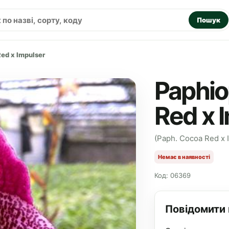
Пошук
ed x Impulser
Paphio
Red x 
(Paph. Cocoa Red x 
Немає в наявності
Код: 06369
Повідомити