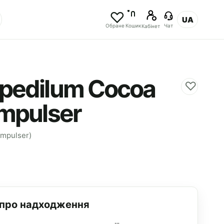
UA
Обране
Кошик
Чат
Кабінет
pedilum Cocoa
♡
Impulser
Impulser)
 про надходження