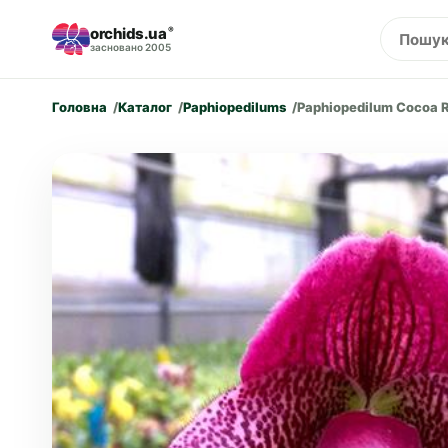
orchids.ua
®
засновано 2005
Головна
Каталог
Paphiopedilums
Paphiopedilum Cocoa R