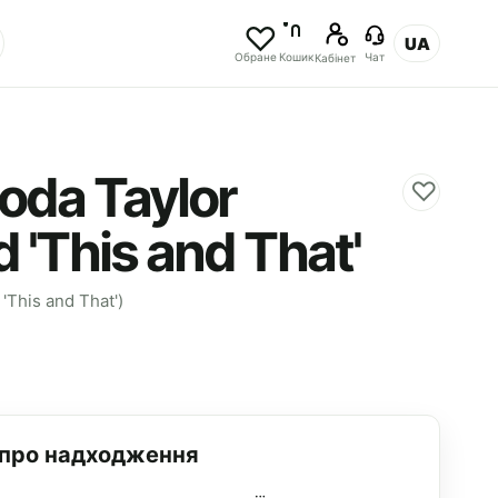
UA
Обране
Кошик
Чат
Кабінет
oda Taylor
♡
d 'This and That'
 'This and That')
 про надходження