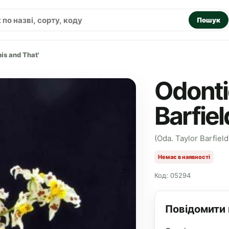
Пошук
his and That'
Odonti
Barfiel
(Oda. Taylor Barfield
Немає в наявності
Код: 05294
Повідомити