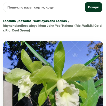
Пошук
Головна
Каталог
Cattleyas and Laelias
Rhyncholaeliocattleya Mem John Yee 'Halona' (Rlc. Waikiki Gold
x Rlc. Cool Green)