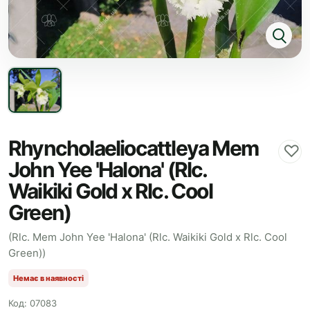
Rhyncholaeliocattleya Mem
♡
John Yee 'Halona' (Rlc.
Waikiki Gold x Rlc. Cool
Green)
(Rlc. Mem John Yee 'Halona' (Rlc. Waikiki Gold x Rlc. Cool
Green))
Немає в наявності
Код: 07083