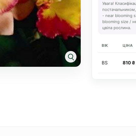
Увага! Класифіка
постачальником, а
- near blooming s
blooming size / н
цвіла рослина.
ВІК
ЦІНА
BS
810 ₴