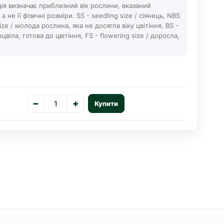
ція визначає приблизний вік рослини, вказаний
 не її фізичні розміри. SS - seedling size / сіянець, NBS
ize / молода рослина, яка не досягла віку цвітіння, BS -
ецвіла, готова до цвітіння, FS - flowering size / доросла,
−
+
Купити