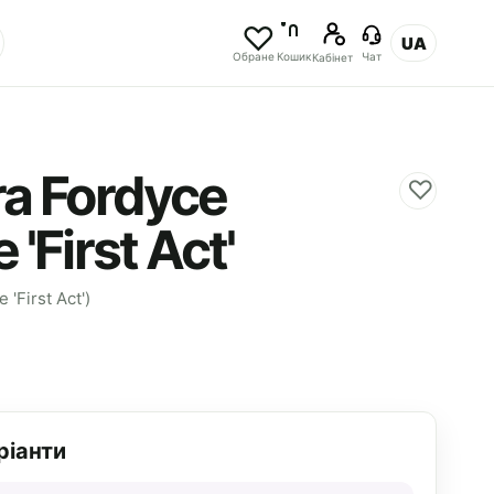
UA
Обране
Кошик
Чат
Кабінет
ra Fordyce
♡
 'First Act'
 'First Act')
ріанти