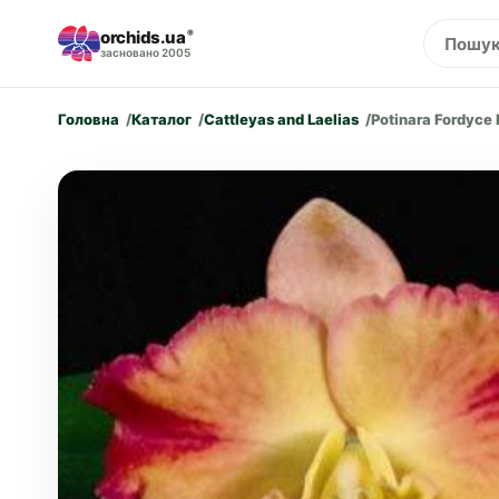
orchids.ua
®
засновано 2005
Головна
Каталог
Cattleyas and Laelias
Potinara Fordyce P