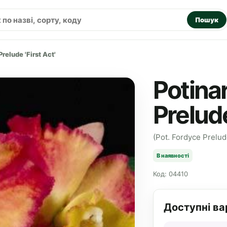
Пошук
relude 'First Act'
Potina
Prelude
(Pot. Fordyce Prelude
В наявності
Код: 04410
Доступні ва