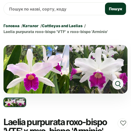
Пошук
Головна
Каталог
Cattleyas and Laelias
Laelia purpurata roxo-bispo 'VTF' x roxo-bispo 'Arminio'
Laelia purpurata roxo-bispo
♡