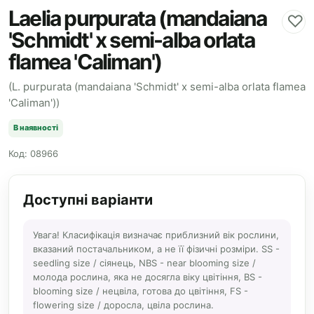
Laelia purpurata (mandaiana
♡
'Schmidt' x semi-alba orlata
flamea 'Caliman')
(L. purpurata (mandaiana 'Schmidt' x semi-alba orlata flamea
'Caliman'))
В наявності
Код: 08966
Доступні варіанти
Увага! Класифікація визначає приблизний вік рослини,
вказаний постачальником, а не її фізичні розміри. SS -
seedling size / сіянець, NBS - near blooming size /
молода рослина, яка не досягла віку цвітіння, BS -
blooming size / нецвіла, готова до цвітіння, FS -
flowering size / доросла, цвіла рослина.