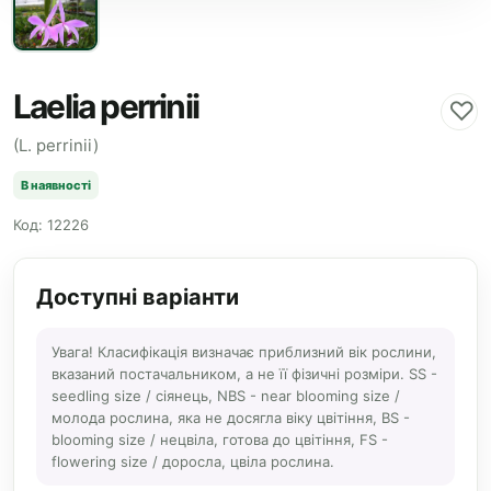
Laelia perrinii
♡
(L. perrinii)
В наявності
Код: 12226
Доступні варіанти
Увага! Класифікація визначає приблизний вік рослини,
вказаний постачальником, а не її фізичні розміри. SS -
seedling size / сіянець, NBS - near blooming size /
молода рослина, яка не досягла віку цвітіння, BS -
blooming size / нецвіла, готова до цвітіння, FS -
flowering size / доросла, цвіла рослина.