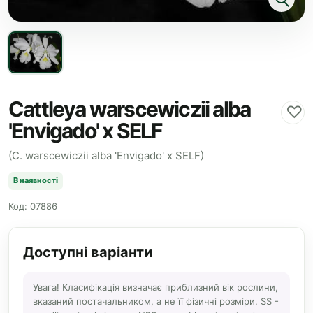
Cattleya warscewiczii alba
♡
'Envigado' x SELF
(C. warscewiczii alba 'Envigado' x SELF)
В наявності
Код: 07886
Доступні варіанти
Увага! Класифікація визначає приблизний вік рослини,
вказаний постачальником, а не її фізичні розміри. SS -