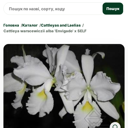
Пошук
Головна
Каталог
Cattleyas and Laelias
Cattleya warscewiczii alba 'Envigado' x SELF