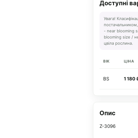
Доступні ва
Увага! Класифіка
постачальником, а
- near blooming s
blooming size / н
цвіла рослина.
ВІК
ЦІНА
BS
1 180 
Опис
Z-3096