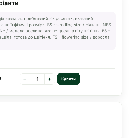
ріанти
ція визначає приблизний вік рослини, вказаний
 не її фізичні розміри. SS - seedling size / сіянець, NBS
ize / молода рослина, яка не досягла віку цвітіння, BS -
ецвіла, готова до цвітіння, FS - flowering size / доросла,
−
+
₴
Купити