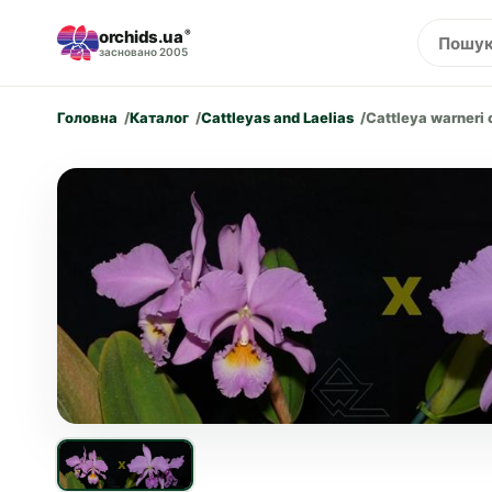
orchids.ua
®
засновано 2005
Головна
Каталог
Cattleyas and Laelias
Cattleya warneri 