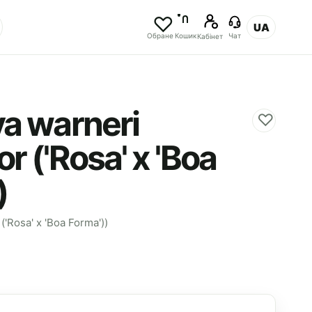
UA
Обране
Кошик
Чат
Кабінет
ya warneri
♡
r ('Rosa' x 'Boa
)
('Rosa' x 'Boa Forma'))