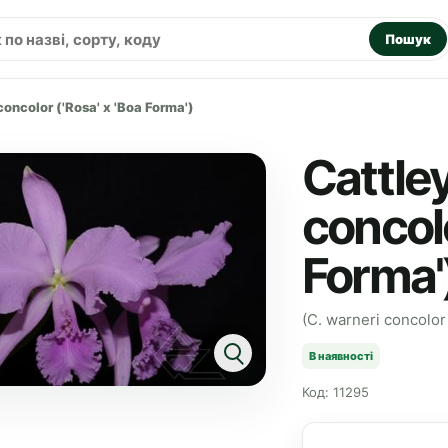
Пошук
concolor ('Rosa' x 'Boa Forma')
Cattle
concolo
Forma'
(C. warneri concolor 
В наявності
Код: 11295