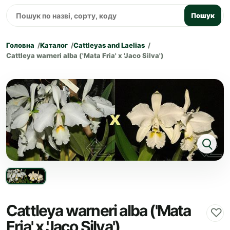
Пошук
Головна
Каталог
Cattleyas and Laelias
Cattleya warneri alba ('Mata Fria' x 'Jaco Silva')
Cattleya warneri alba ('Mata
♡
Fria' x 'Jaco Silva')