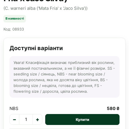
(C. warneri alba ('Mata Fria' x 'Jaco Silva'))
В наявності
Код: 08933
Доступні варіанти
Увага! Класифікація визначає приблизний вік рослини,
вказаний постачальником, а не її фізичні розміри. SS -
seedling size / сіянець, NBS - near blooming size /
молода рослина, яка не досягла віку цвітіння, BS -
blooming size / нецвіла, готова до цвітіння, FS -
flowering size / доросла, цвіла рослина.
NBS
580 ₴
−
+
Купити