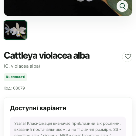
Cattleya violacea alba
♡
(C. violacea alba)
В наявності
Код: 08079
Доступні варіанти
Увага! Класифікація визначає приблизний вік рослини,
вказаний постачальником, а не її фізичні розміри. SS -
seedling size / сіянець, NBS - near blooming size /