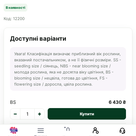
В наявності
Код: 12200
Доступні варіанти
Увага! Класифікація визначає приблизний вік рослини,
вказаний постачальником, а не її фізичні розміри. SS -
seedling size / сіянець, NBS - near blooming size /
молода рослина, яка не досягла віку цвітіння, BS -
blooming size / нецвіла, готова до цвітіння, FS -
flowering size / доросла, цвіла рослина.
BS
6 430 ₴
−
+
Купити