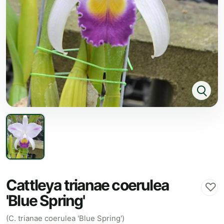
Cattleya trianae coerulea
♡
'Blue Spring'
(C. trianae coerulea 'Blue Spring')