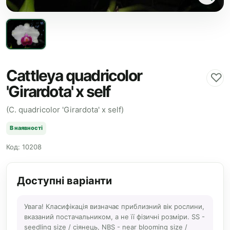
Cattleya quadricolor
♡
'Girardota' x self
(C. quadricolor 'Girardota' x self)
В наявності
Код: 10208
Доступні варіанти
Увага! Класифікація визначає приблизний вік рослини,
вказаний постачальником, а не її фізичні розміри. SS -
seedling size / сіянець, NBS - near blooming size /