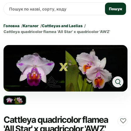
Пошук
Головна
Каталог
Cattleyas and Laelias
Cattleya quadricolor flamea 'All Star' x quadricolor 'AWZ'
Cattleya quadricolor flamea
♡
'All Star' x quadricolor 'AWZ'