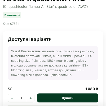
(C. quadricolor flamea 'All Star' x quadricolor 'AWZ')
В наявності
Код: 07871
Доступні варіанти
Увага! Класифікація визначає приблизний вік рослини,
вказаний постачальником, а не її фізичні розміри. SS -
seedling size / сіянець, NBS - near blooming size /
молода рослина, яка не досягла віку цвітіння, BS -
blooming size / нецвіла, готова до цвітіння, FS -
flowering size / доросла, цвіла рослина.
SS
1 080 ₴
−
+
Купити