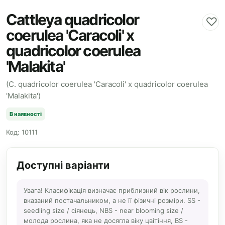
Cattleya quadricolor
♡
coerulea 'Caracoli' x
quadricolor coerulea
'Malakita'
(C. quadricolor coerulea 'Caracoli' x quadricolor coerulea
'Malakita')
В наявності
Код: 10111
Доступні варіанти
Увага! Класифікація визначає приблизний вік рослини,
вказаний постачальником, а не її фізичні розміри. SS -
seedling size / сіянець, NBS - near blooming size /
молода рослина, яка не досягла віку цвітіння, BS -