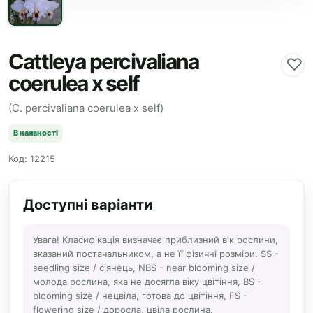
Cattleya percivaliana
♡
coerulea x self
(C. percivaliana coerulea x self)
В наявності
Код: 12215
Доступні варіанти
Увага! Класифікація визначає приблизний вік рослини,
вказаний постачальником, а не її фізичні розміри. SS -
seedling size / сіянець, NBS - near blooming size /
молода рослина, яка не досягла віку цвітіння, BS -
blooming size / нецвіла, готова до цвітіння, FS -
flowering size / доросла, цвіла рослина.