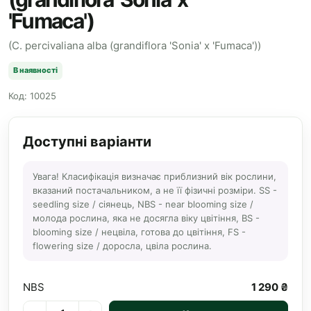
'Fumaca')
(C. percivaliana alba (grandiflora 'Sonia' x 'Fumaca'))
В наявності
Код: 10025
Доступні варіанти
Увага! Класифікація визначає приблизний вік рослини,
вказаний постачальником, а не її фізичні розміри. SS -
seedling size / сіянець, NBS - near blooming size /
молода рослина, яка не досягла віку цвітіння, BS -
blooming size / нецвіла, готова до цвітіння, FS -
flowering size / доросла, цвіла рослина.
NBS
1 290 ₴