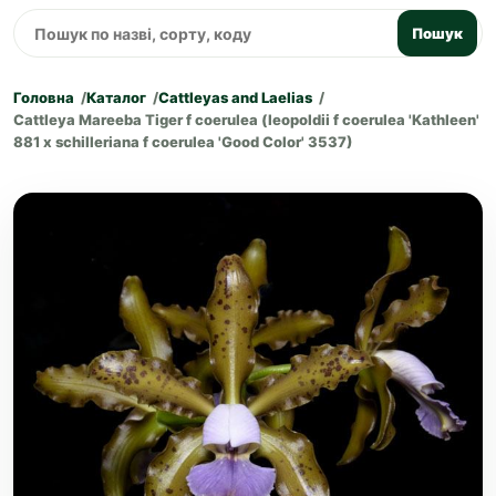
Пошук
Головна
Каталог
Cattleyas and Laelias
Cattleya Mareeba Tiger f coerulea (leopoldii f coerulea 'Kathleen'
881 x schilleriana f coerulea 'Good Color' 3537)