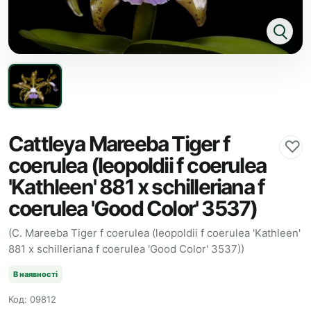
Cattleya Mareeba Tiger f
♡
coerulea (leopoldii f coerulea
'Kathleen' 881 x schilleriana f
coerulea 'Good Color' 3537)
(C. Mareeba Tiger f coerulea (leopoldii f coerulea 'Kathleen'
881 x schilleriana f coerulea 'Good Color' 3537))
В наявності
Код: 09812