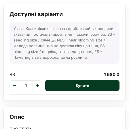
Доступні варіанти
Увага! Класифікація визначає приблизний вік рослини,
вказаний постачальником, а не її фізичні розміри. SS -
seedling size / сіянець, NBS - near blooming size /
молода рослина, яка не досягла віку цвітіння, BS -
blooming size / нецвіла, готова до цвітіння, FS -
flowering size / доросла, цвіла рослина.
BS
1 680 ₴
−
+
Купити
Опис