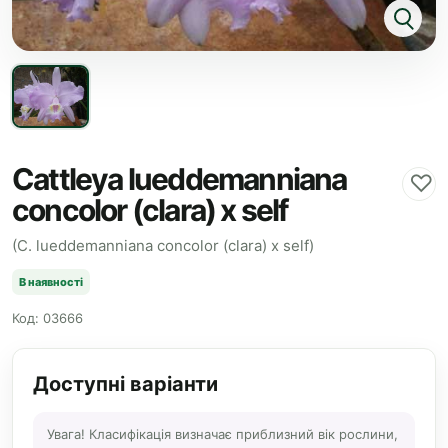
Cattleya lueddemanniana
♡
concolor (clara) x self
(C. lueddemanniana concolor (clara) x self)
В наявності
Код: 03666
Доступні варіанти
Увага! Класифікація визначає приблизний вік рослини,