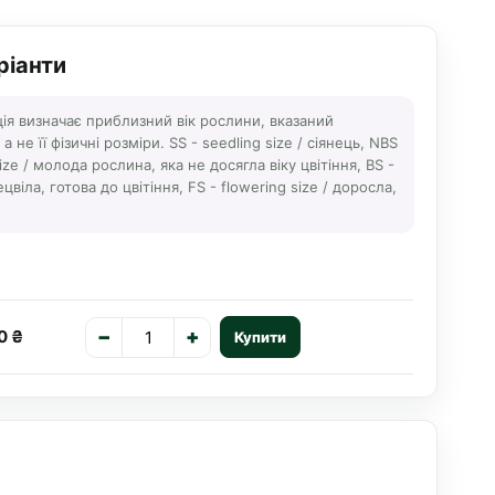
ріанти
ція визначає приблизний вік рослини, вказаний
 не її фізичні розміри. SS - seedling size / сіянець, NBS
ize / молода рослина, яка не досягла віку цвітіння, BS -
ецвіла, готова до цвітіння, FS - flowering size / доросла,
−
+
0 ₴
Купити