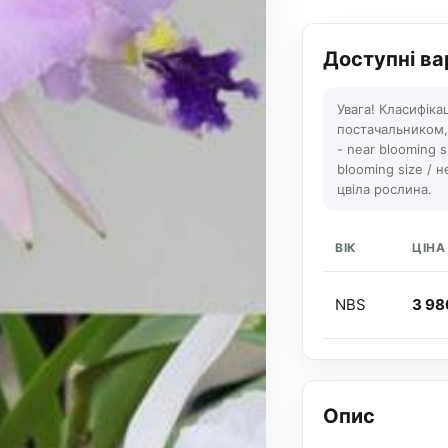
Доступні ва
Увага! Класифіка
постачальником, а
- near blooming s
blooming size / н
цвіла рослина.
ВІК
ЦІНА
NBS
3 98
Опис