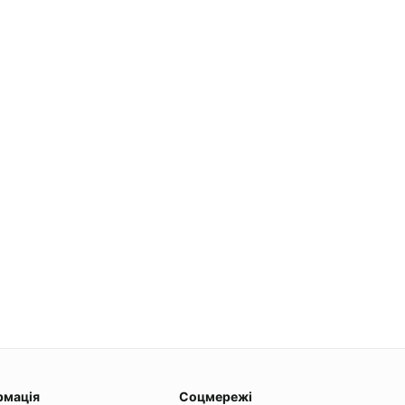
рмація
Соцмережі