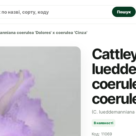
Пошук
nniana coerulea 'Dolores' x coerulea 'Cinza'
Cattle
luedd
coerule
coerule
(C. lueddemanniana c
В наявності
Код: 11069