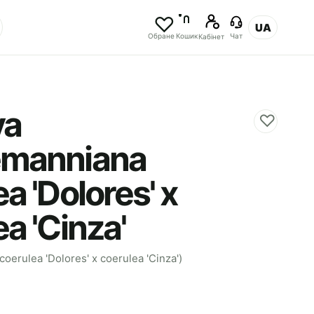
UA
Обране
Кошик
Чат
Кабінет
ya
♡
emanniana
a 'Dolores' x
a 'Cinza'
oerulea 'Dolores' x coerulea 'Cinza')