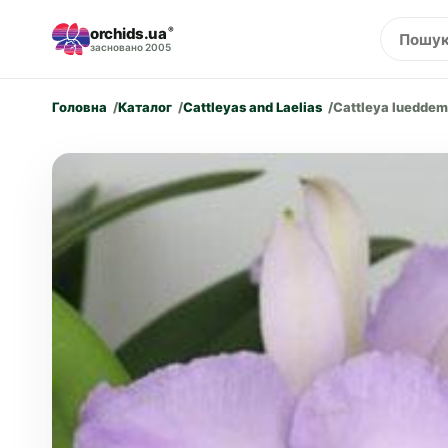
orchids.ua
®
засновано 2005
Головна
Каталог
Cattleyas and Laelias
Cattleya lueddema