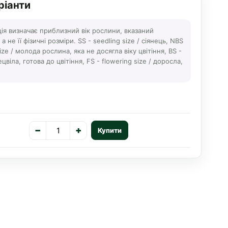
ріанти
ція визначає приблизний вік рослини, вказаний
 не її фізичні розміри. SS - seedling size / сіянець, NBS
ize / молода рослина, яка не досягла віку цвітіння, BS -
ецвіла, готова до цвітіння, FS - flowering size / доросла,
−
+
Купити