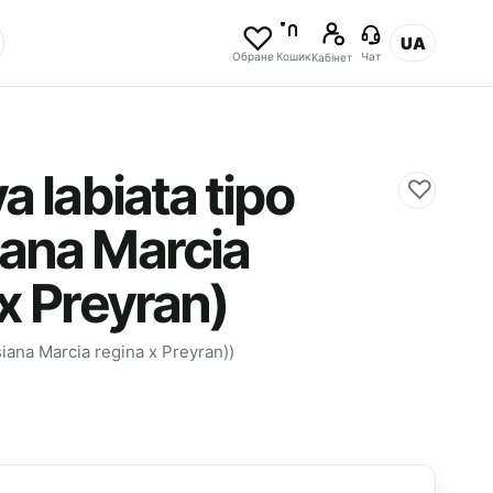
UA
Обране
Кошик
Чат
Кабінет
a labiata tipo
♡
ana Marcia
x Preyran)
siana Marcia regina x Preyran))