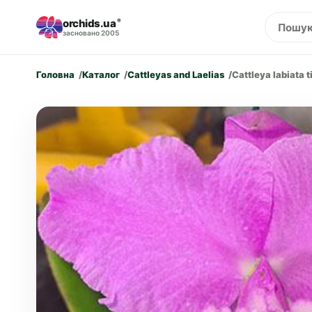
orchids.ua
®
засновано 2005
Головна
Каталог
Cattleyas and Laelias
Cattleya labiata 