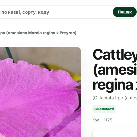
Пошук
tipo (amesiana Marcia regina x Preyran)
Cattley
(amesi
regina 
(C. labiata tipo (ame
В наявності
Код: 11125