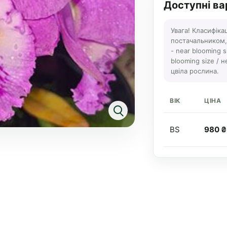
Доступні ва
Увага! Класифіка
постачальником, а
- near blooming s
blooming size / н
цвіла рослина.
ВІК
ЦІНА
BS
980 ₴