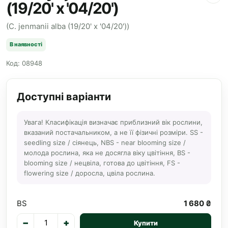
(19/20' x '04/20')
(C. jenmanii alba (19/20' x '04/20'))
В наявності
Код: 08948
Доступні варіанти
Увага! Класифікація визначає приблизний вік рослини,
вказаний постачальником, а не її фізичні розміри. SS -
seedling size / сіянець, NBS - near blooming size /
молода рослина, яка не досягла віку цвітіння, BS -
blooming size / нецвіла, готова до цвітіння, FS -
flowering size / доросла, цвіла рослина.
BS
1 680 ₴
−
+
Купити