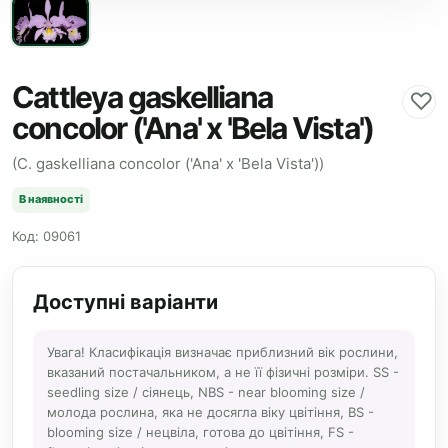
Cattleya gaskelliana
♡
concolor ('Ana' x 'Bela Vista')
(C. gaskelliana concolor ('Ana' x 'Bela Vista'))
В наявності
Код: 09061
Доступні варіанти
Увага! Класифікація визначає приблизний вік рослини,
вказаний постачальником, а не її фізичні розміри. SS -
seedling size / сіянець, NBS - near blooming size /
молода рослина, яка не досягла віку цвітіння, BS -
blooming size / нецвіла, готова до цвітіння, FS -