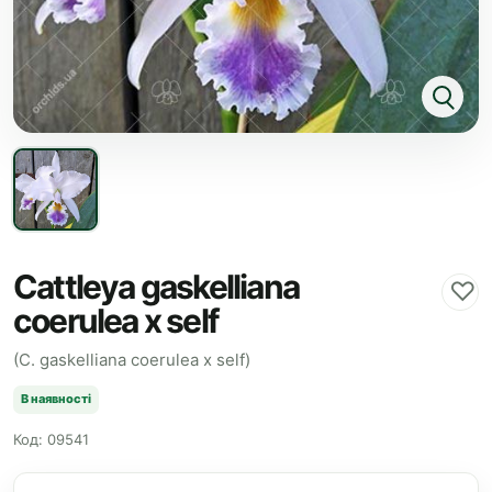
Cattleya gaskelliana
♡
coerulea x self
(C. gaskelliana coerulea x self)
В наявності
Код: 09541