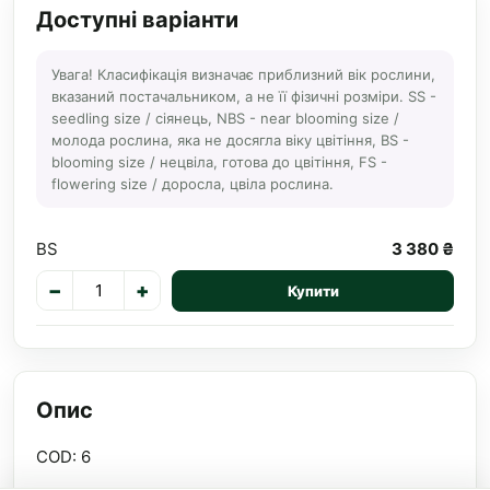
Доступні варіанти
Увага! Класифікація визначає приблизний вік рослини,
вказаний постачальником, а не її фізичні розміри. SS -
seedling size / сіянець, NBS - near blooming size /
молода рослина, яка не досягла віку цвітіння, BS -
blooming size / нецвіла, готова до цвітіння, FS -
flowering size / доросла, цвіла рослина.
BS
3 380 ₴
−
+
Купити
Опис
COD: 6