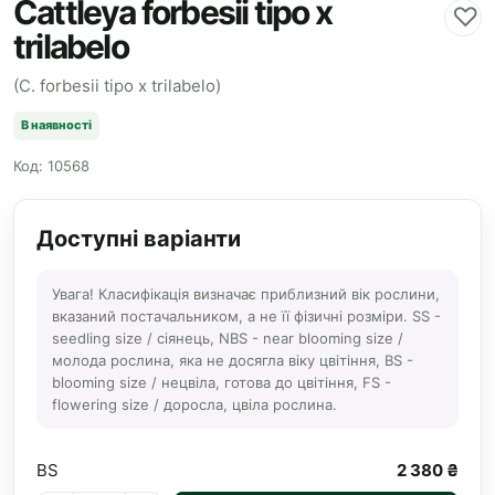
Cattleya forbesii tipo x
♡
trilabelo
(C. forbesii tipo x trilabelo)
В наявності
Код: 10568
Доступні варіанти
Увага! Класифікація визначає приблизний вік рослини,
вказаний постачальником, а не її фізичні розміри. SS -
seedling size / сіянець, NBS - near blooming size /
молода рослина, яка не досягла віку цвітіння, BS -
blooming size / нецвіла, готова до цвітіння, FS -
flowering size / доросла, цвіла рослина.
BS
2 380 ₴