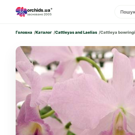
orchids.ua
®
засновано 2005
Головна
Каталог
Cattleyas and Laelias
Cattleya bowringi