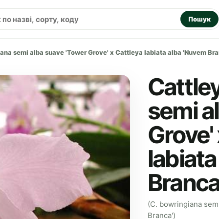
Пошук
ana semi alba suave 'Tower Grove' x Cattleya labiata alba 'Nuvem Bra
Cattle
semi a
Grove' 
labiat
Branca
(C. bowringiana semi
Branca')