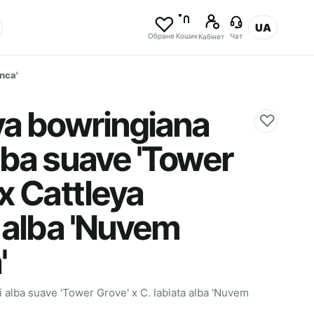
UA
Обране
Кошик
Чат
Кабінет
nca'
ya bowringiana
♡
lba suave 'Tower
x Cattleya
a alba 'Nuvem
'
 alba suave 'Tower Grove' x C. labiata alba 'Nuvem