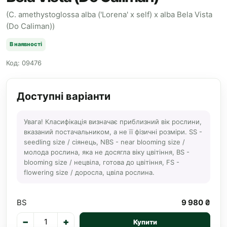
(C. amethystoglossa alba ('Lorena' x self) x alba Bela Vista
(Do Caliman))
В наявності
Код: 09476
Доступні варіанти
Увага! Класифікація визначає приблизний вік рослини,
вказаний постачальником, а не її фізичні розміри. SS -
seedling size / сіянець, NBS - near blooming size /
молода рослина, яка не досягла віку цвітіння, BS -
blooming size / нецвіла, готова до цвітіння, FS -
flowering size / доросла, цвіла рослина.
BS
9 980 ₴
−
+
Купити