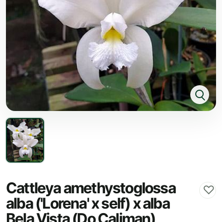
Cattleya amethystoglossa
♡
alba ('Lorena' x self) x alba
Bela Vista (Do Caliman)