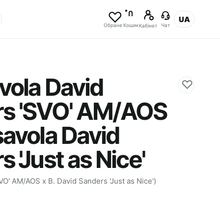
UA
Обране
Кошик
Чат
Кабінет
vola David
♡
s 'SVO' AM/AOS
savola David
 'Just as Nice'
VO' AM/AOS x B. David Sanders 'Just as Nice')