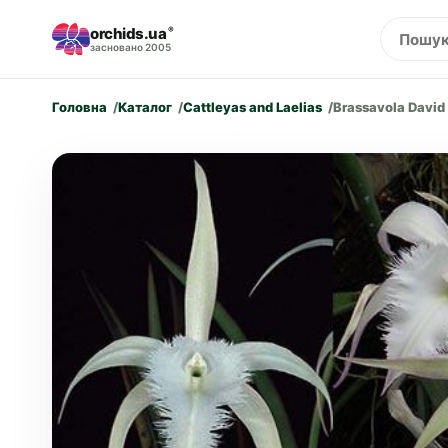
orchids.ua
®
засновано 2005
Головна
Каталог
Cattleyas and Laelias
Brassavola David 