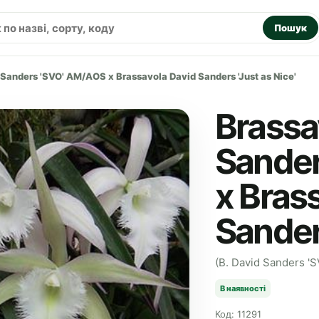
Пошук
Sanders 'SVO' AM/AOS x Brassavola David Sanders 'Just as Nice'
Brassa
Sander
x Bras
Sanders
(B. David Sanders 'S
В наявності
Код: 11291