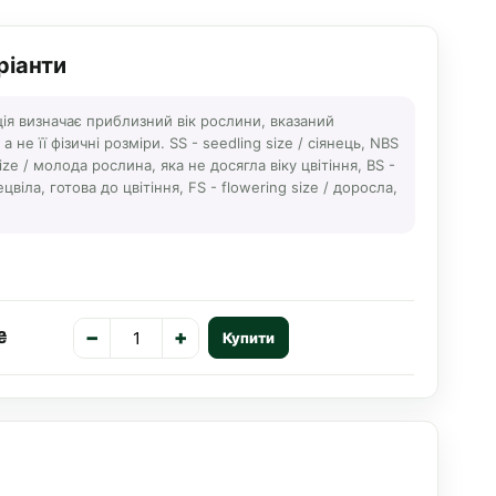
ріанти
ція визначає приблизний вік рослини, вказаний
 не її фізичні розміри. SS - seedling size / сіянець, NBS
ize / молода рослина, яка не досягла віку цвітіння, BS -
ецвіла, готова до цвітіння, FS - flowering size / доросла,
−
+
₴
Купити