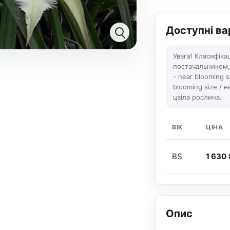
Доступні ва
Увага! Класифіка
постачальником, а
- near blooming s
blooming size / н
цвіла рослина.
ВІК
ЦІНА
BS
1 630 
Опис