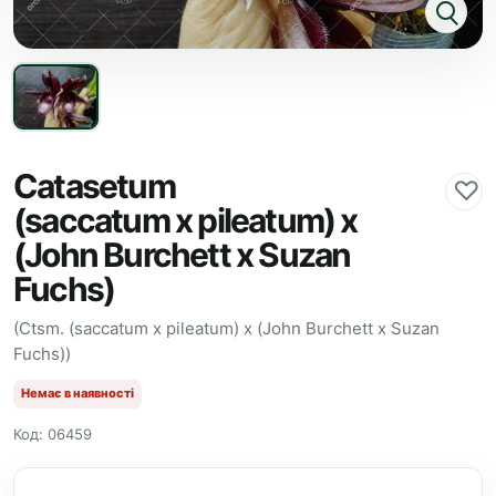
Catasetum
♡
(saccatum x pileatum) x
(John Burchett x Suzan
Fuchs)
(Ctsm. (saccatum x pileatum) x (John Burchett x Suzan
Fuchs))
Немає в наявності
Код: 06459