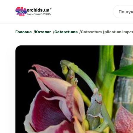
orchids.ua
®
засновано 2005
Головна
Каталог
Catasetums
Catasetum (pileatum Imperia