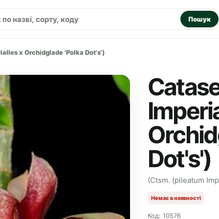
Пошук
lles x Orchidglade 'Polka Dot's')
Catase
Imperia
Orchid
Dot's')
(Ctsm. (pileatum Impe
Немає в наявності
Код: 10576