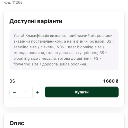
Код: 11269
Доступні варіанти
Увага! Класифікація визначає приблизний вік рослини,
вказаний постачальником, а не її фізичні розміри. SS -
seedling size / сіянець, NBS - near blooming size /
молода рослина, яка не досягла віку цвітіння, BS -
blooming size / нецвіла, готова до цвітіння, FS -
flowering size / доросла, цвіла рослина.
BS
1 680 ₴
−
+
Купити
Опис