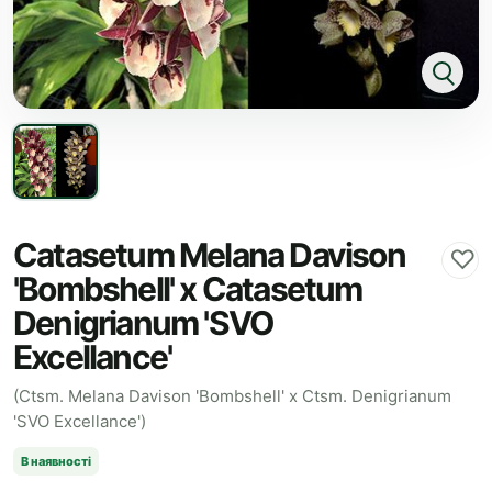
Catasetum Melana Davison
♡
'Bombshell' x Catasetum
Denigrianum 'SVO
Excellance'
(Ctsm. Melana Davison 'Bombshell' x Ctsm. Denigrianum
'SVO Excellance')
В наявності