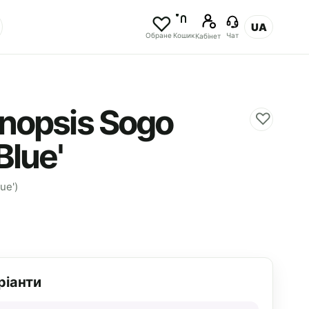
UA
Обране
Кошик
Чат
Кабінет
nopsis Sogo
♡
Blue'
ue')
ріанти