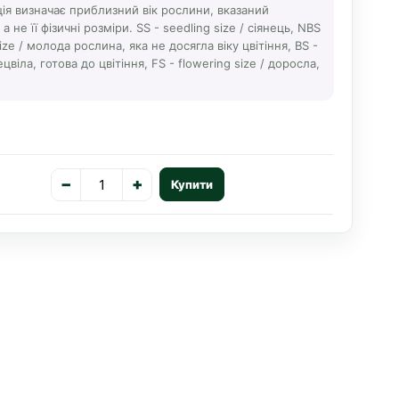
ція визначає приблизний вік рослини, вказаний
 не її фізичні розміри. SS - seedling size / сіянець, NBS
ize / молода рослина, яка не досягла віку цвітіння, BS -
ецвіла, готова до цвітіння, FS - flowering size / доросла,
−
+
Купити