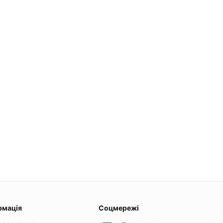
рмація
Соцмережі