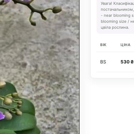
Увага! Класифіка
постачальником, а
- near blooming s
blooming size / н
цвіла рослина.
ВІК
ЦІНА
BS
530 ₴