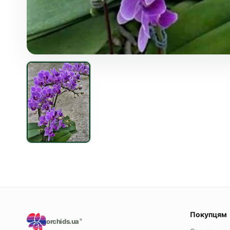
Покупцям
orchids.ua
®