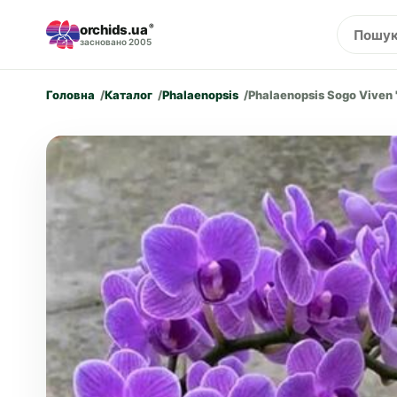
orchids.ua
®
засновано 2005
Головна
Каталог
Phalaenopsis
Phalaenopsis Sogo Viven '